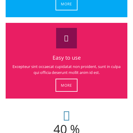
MORE
Easy to use
Excepteur sint occaecat cupidatat non proident, sunt in culpa
qui officia deserunt mollit anim id est.
MORE
40 %